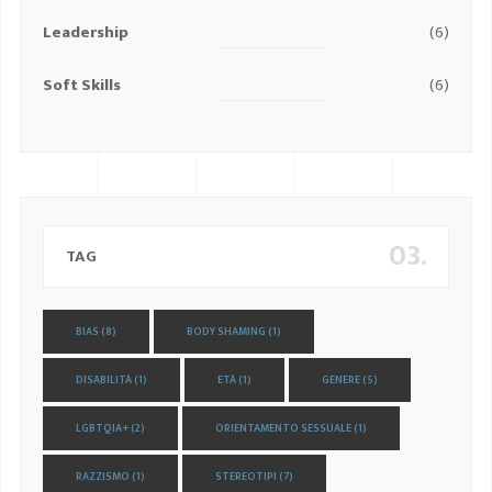
Leadership
(6)
Soft Skills
(6)
03.
TAG
BIAS
(8)
BODY SHAMING
(1)
DISABILITÀ
(1)
ETÀ
(1)
GENERE
(5)
LGBTQIA+
(2)
ORIENTAMENTO SESSUALE
(1)
RAZZISMO
(1)
STEREOTIPI
(7)